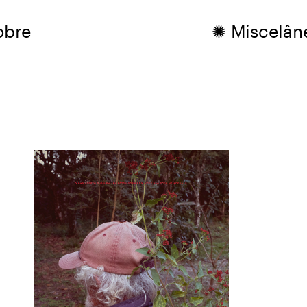
obre
✺ Miscelân