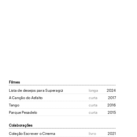
Filmes
Lista de desejos para Superagüi
longa
2024
A Canção do Asfalto
curta
2017
Tango
curta
2016
Parque Pesadelo
curta
2015
Colaborações
Coleção Escrever o Cinema
livro
2021